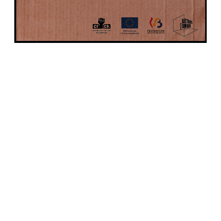
WORKSHOPS
Acteurs de l'Ombre a développé au fil
des années une boîte à outils qui ne
cesse d'être alimentée par sa